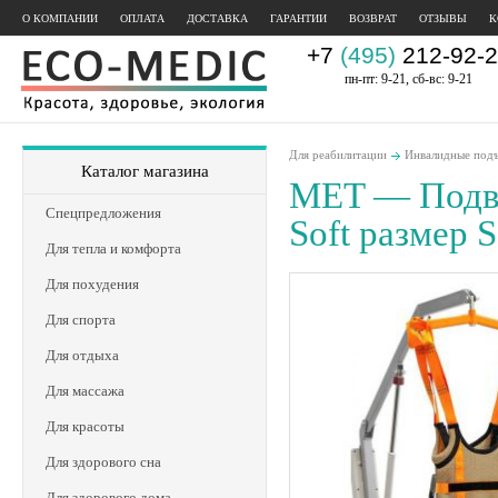
О КОМПАНИИ
ОПЛАТА
ДОСТАВКА
ГАРАНТИИ
ВОЗВРАТ
ОТЗЫВЫ
К
+7
(495)
212-92-2
пн-пт: 9-21, сб-вс: 9-21
Для реабилитации
Инвалидные под
Каталог магазина
MET — Подве
Спецпредложения
Soft размер S
Для тепла и комфорта
Для похудения
Для спорта
Для отдыха
Для массажа
Для красоты
Для здорового сна
Для здорового дома