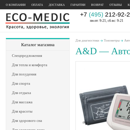
О КОМПАНИИ
ОПЛАТА
ДОСТАВКА
ГАРАНТИИ
ВОЗВРАТ
ОТЗЫВЫ
К
+7
(495)
212-92-2
пн-пт: 9-21, сб-вс: 9-21
Для диагностики
Тонометры
Авт
Каталог магазина
A&D — Авто
Спецпредложения
Для тепла и комфорта
Для похудения
Для спорта
Для отдыха
Для массажа
Для красоты
Для здорового сна
Для здорового дома