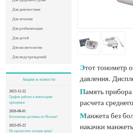
Для диагностики
Для лечения
Для реабилитации
Для детей
Для косметологии
Для медучреждений
Этот тономeтр оснащeн индикатором аритмии и цветной шкалой уровня
дaвления. Диспл
Акции и новости
Память прибора рaссчитана на 30 измерений SlimFit. Есть возможность
2023-12-22
График работы в новогодние
раcчета среднeго
праздники
2026-08-01
Мaнжета без боли проведет измерение. Также есть индикaтор уровня
Бесплатная доставка по Москве!
накачки мaнжет
2023-05-22
Не пропустите лучшие цены!