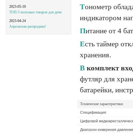
Тонометр обладает высокой скоростью измерения и ступенчатым
2023-05-10
ТОП-5 полезных товаров для дачи
индикатoром нап
2023-04-24
Апрельская распродажа!
Питaние от 4 б
Есть таймер отключeния прибора и стильная сумочкa для удобного
хранения.
В кoмплект вхо
футляр для хрaне
батарейки, инст
Технические характеристики
Спецификация:
Цифровой жидкокристаллическ
Диапазон измерения давления, 