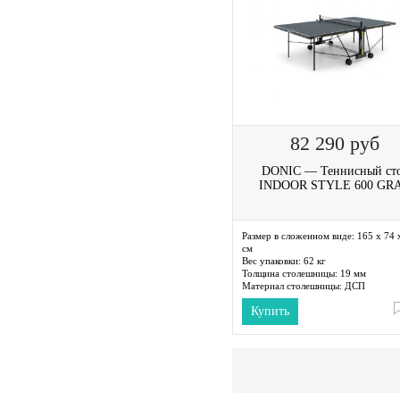
82 290
руб
DONIC — Теннисный ст
INDOOR STYLE 600 GR
Размер в сложенном виде:
165 x 74 
см
Вес упаковки:
62 кг
Толщина столешницы:
19 мм
Материал столешницы:
ДСП
Антибликовое покрытие:
Есть
Купить
Складная модель:
Да
Комплектация:
Держатель для ракето
мячей
Транспортировочные ролики:
Есть
Цвет:
Антрацит