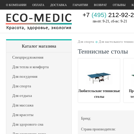
О КОМПАНИИ
ОПЛАТА
ДОСТАВКА
ГАРАНТИИ
ВОЗВРАТ
ОТЗЫВЫ
К
+7
(495)
212-92-2
пн-пт: 9-21, сб-вс: 9-21
Для спорта
Для настольного теннис
Каталог магазина
Теннисные столы
Спецпредложения
Для тепла и комфорта
Для похудения
Для спорта
Любительские теннисные
Пр
Для отдыха
столы
т
Для массажа
Для красоты
Бренд:
Для здорового сна
Страна производителя:
Для здорового дома