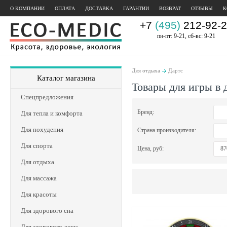
О КОМПАНИИ
ОПЛАТА
ДОСТАВКА
ГАРАНТИИ
ВОЗВРАТ
ОТЗЫВЫ
К
+7
(495)
212-92-2
пн-пт: 9-21, сб-вс: 9-21
Для отдыха
Дартс
Каталог магазина
Товары для игры в 
Спецпредложения
Бренд:
Для тепла и комфорта
Для похудения
Страна производителя:
Для спорта
Цена, руб:
Для отдыха
Для массажа
Для красоты
Для здорового сна
Для здорового дома