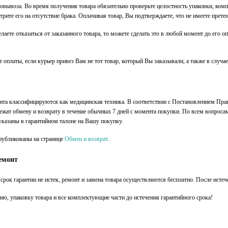
мовывоза. Во время получения товара обязательно проверьте целостность упаковки, ко
трите его на отсутствие брака. Оплачивая товар, Вы подтверждаете, что не имеете претен
аете отказаться от заказанного товара, то можете сделать это в любой момент до его оп
т оплаты, если курьер привез Вам не тот товар, который Вы заказывали, а также в случа
та классифицируются как медицинская техника. В соответствии с Постановлением Правит
длежат обмену и возврату в течение обычных 7 дней с момента покупки. По всем вопроса
указаны в гарантийном талоне на Вашу покупку.
публикованы на странице
Обмен и возврат
.
емонт
 срок гарантии не истек, ремонт и замена товара осуществляются бесплатно. После истеч
ю, упаковку товара и все комплектующие части до истечения гарантийного срока!