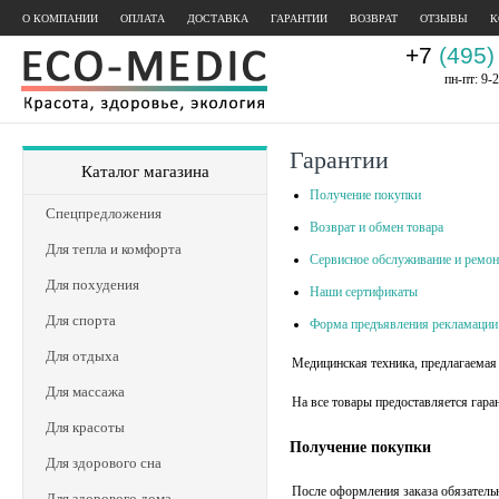
О КОМПАНИИ
ОПЛАТА
ДОСТАВКА
ГАРАНТИИ
ВОЗВРАТ
ОТЗЫВЫ
К
+7
(495)
пн-пт: 9-2
Гарантии
Каталог магазина
Получение покупки
Спецпредложения
Возврат и обмен товара
Для тепла и комфорта
Сервисное обслуживание и ремон
Для похудения
Наши сертификаты
Для спорта
Форма предъявления рекламации
Для отдыха
Медицинская техника, предлагаемая
Для массажа
На все товары предоставляется гара
Для красоты
Получение покупки
Для здорового сна
После оформления заказа обязатель
Для здорового дома