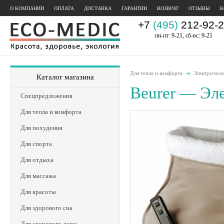
О КОМПАНИИ
ОПЛАТА
ДОСТАВКА
ГАРАНТИИ
ВОЗВРАТ
ОТЗЫВЫ
К
+7
(495)
212-92-2
пн-пт: 9-21, сб-вс: 9-21
Для тепла и комфорта
Электрическ
Каталог магазина
Beurer — Эл
Спецпредложения
Для тепла и комфорта
Для похудения
Для спорта
Для отдыха
Для массажа
Для красоты
Для здорового сна
Для здорового дома