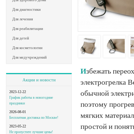
Для диагностики
Для лечения
Для реабилитации
Для детей
Для косметологии
Для медучреждений
Избежать переохлаждения и согреть ваши ноги в холодный день способна
Акции и новости
электрогрелка B
обычной электри
2023-12-22
График работы в новогодние
поэтому прогрева
праздники
2026-08-01
мягких материал
Бесплатная доставка по Москве!
простой и понят
2023-05-22
Не пропустите лучшие цены!