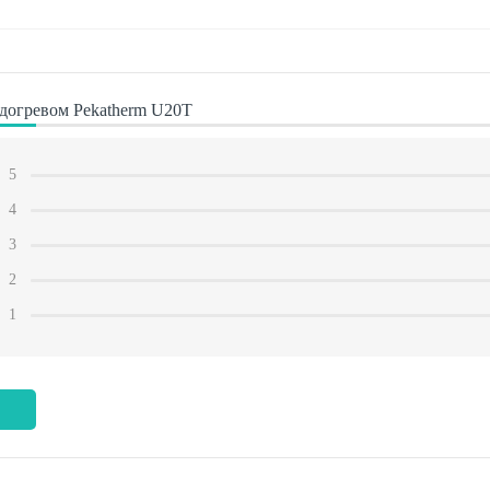
одогревом Pekatherm U20Т
5
4
3
2
1