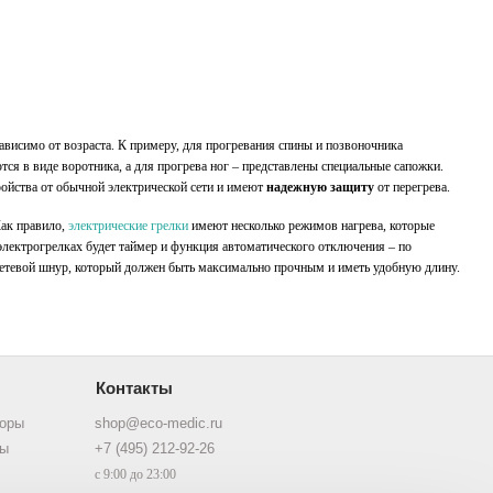
ависимо от возраста. К примеру, для прогревания спины и позвоночника
ся в виде воротника, а для прогрева ног – представлены специальные сапожки.
ойства от обычной электрической сети и имеют
надежную защиту
от перегрева.
Как правило,
электрические грелки
имеют несколько режимов нагрева, которые
электрогрелках будет таймер и функция
автоматического отключения
– по
сетевой шнур, который должен быть максимально прочным и иметь удобную длину.
Контакты
торы
shop@eco-medic.ru
ры
+7 (495) 212-92-26
с 9:00 до 23:00