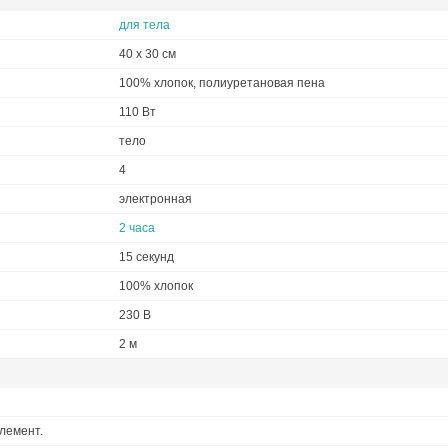
для тела
40 х 30 см
100% хлопок, полиуретановая пена
110 Вт
тело
4
электронная
2 часа
15 секунд
100% хлопок
230 В
2 м
лемент.