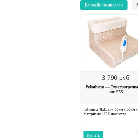
Ближайшие аналоги
3 790
руб
Pekatherm — Электрогрелка
ног F55
Габариты (ДхШхВ):
30 см х 30 см х
Материалы:
100% полиэстер
Купить