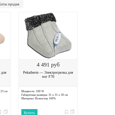
Хиты продаж
4 491
руб
 для
Pekatherm — Электрогрелка для
ног F70
 23 см
Мощность:
100 W
Габаритные размеры:
31 х 31 х 30 см
Материал:
Полиэстер 100%
Купить