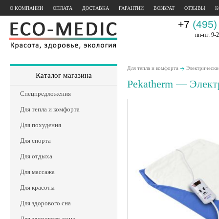
О КОМПАНИИ
ОПЛАТА
ДОСТАВКА
ГАРАНТИИ
ВОЗВРАТ
ОТЗЫВЫ
К
+7
(495)
пн-пт: 9-2
Для тепла и комфорта
Электрически
Каталог магазина
Pekatherm — Элект
Спецпредложения
Для тепла и комфорта
Для похудения
Для спорта
Для отдыха
Для массажа
Для красоты
Для здорового сна
Для здорового дома