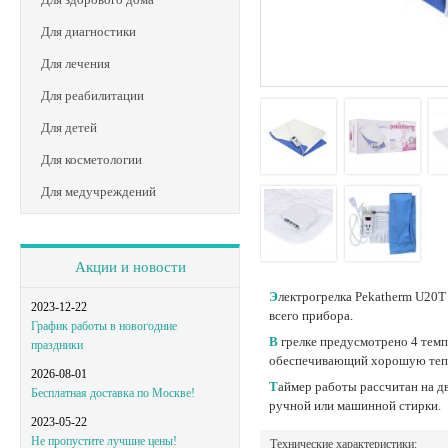
Для диагностики
Для лечения
Для реабилитации
Для детей
Для косметологии
Для медучреждений
Акции и новости
Электрогрелка Pekatherm U20Т предназначена для обогрева любой поверхности тела. Защита от перегрева и ожогов обеспечивается системой безопасности, контролирующей работу
2023-12-22
всего прибора.
График работы в новогодние
В грелке предусмотрено 4 температурных режима, смена которых происходит пультом дистанционного управления. Материал верха — воздухопроницаемый, эластичный и
праздники
обеспечивающий хорошую теп
2026-08-01
Таймер работы рассчитан на два часа непрерывного использования. Светодиодные индикаторы соответствуют выбранному режиму. Сменная наволочка очищается при помощи
Бесплатная доставка по Москве!
ручной или машинной стирки.
2023-05-22
Не пропустите лучшие цены!
Технические характеристики: