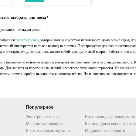
всего выбрать для дома?
условиях – электрогрелки
!
нообразные
электрогрелки
, которые можно с успехом использовать дома всем людям, нез
 который фиксируется на теле с помощью липучек. Электрогрелки для шеи изготавливают
ую электрогрелку, которая напоминает собой прямоугольный коврик. Работают эти устр
те внимание не только на форму и материал изготовления, но и на функциональность. 
а. Для защиты от коротких замыканий и перегрева установлен термостат. Не лишней в 
ателем времени прибор выключиться самостоятельно. Ну и, конечно же, посмотрите на 
Популярное
Электропростыни
Бактерицидные рециркуля
Массажные накидки
Кислородные концентрато
Косметические зеркала
Медицинские кровати