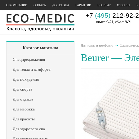
О КОМПАНИИ
ОПЛАТА
ДОСТАВКА
ГАРАНТИИ
ВОЗВРАТ
ОТЗЫВЫ
К
+7
(495)
212-92-2
пн-пт: 9-21, сб-вс: 9-21
Для тепла и комфорта
Электрическ
Каталог магазина
Beurer — Эл
Спецпредложения
Для тепла и комфорта
Для похудения
Для спорта
Для отдыха
Для массажа
Для красоты
Для здорового сна
Для здорового дома