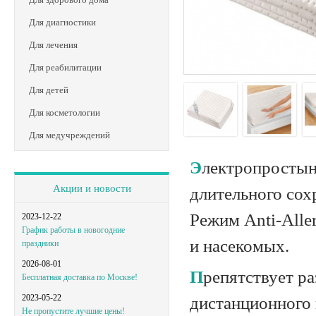
Для диагностики
Для лечения
Для реабилитации
Для детей
Для косметологии
Для медучреждений
Электропростыня предназначена для быстрого нагрева кровати и
Акции и новости
длительного сох
Режим Anti-Alle
2023-12-22
График работы в новогодние
и насекомых.
праздники
2026-08-01
Препятствует развитию аллергии на бытовую пыль. С помощью
Бесплатная доставка по Москве!
2023-05-22
дистанционного 
Не пропустите лучшие цены!