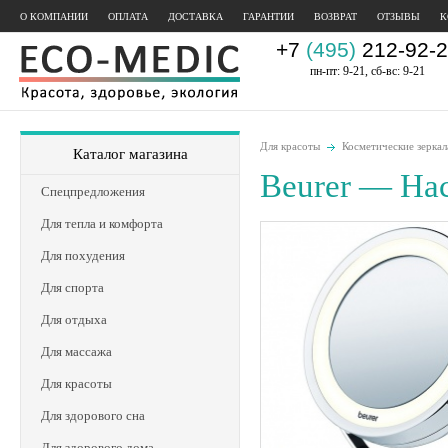
О КОМПАНИИ
ОПЛАТА
ДОСТАВКА
ГАРАНТИИ
ВОЗВРАТ
ОТЗЫВЫ
К
+7
(495)
212-92-2
пн-пт: 9-21, сб-вс: 9-21
Для красоты
Косметические зеркал
Каталог магазина
Beurer — На
Спецпредложения
Для тепла и комфорта
Для похудения
Для спорта
Для отдыха
Для массажа
Для красоты
Для здорового сна
Для здорового дома