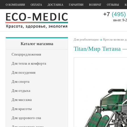
О КОМПАНИИ
ОПЛАТА
ДОСТАВКА
ГАРАНТИИ
ВОЗВРАТ
ОТЗЫВЫ
К
+7
(495)
пн-пт: 9-2
Для реабилитации
Кресла-коляски д
Каталог магазина
Titan/Мир Титана 
Спецпредложения
Для тепла и комфорта
Для похудения
Для спорта
Для отдыха
Для массажа
Для красоты
Для здорового сна
Для здорового дома