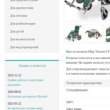
Для диагностики
Для лечения
Для реабилитации
Для детей
Для косметологии
Для медучреждений
Кресло-коляска Мир Титана L
Коляска относится к пассивному типу, спинка увеличена и раскладывается полностью, до лежачего положения. Передние и задние колеса оснащены не обслуживаемыми литыми
шинами. На задних колесах ус
Акции и новости
Для сопровождающего лица на ручках расположены тормозные фиксаторы. Ножные опоры имеют мягкие накладки для голени. Кресло-коляска складывается в вертикальной плоскости
и в таком положении занимает 
2023-12-22
График работы в новогодние
Технические характеристики
праздники
Спецификация:
2026-08-01
Бесплатная доставка по Москве!
Цвет:
2023-05-22
Не пропустите лучшие цены!
Цвет рамы: