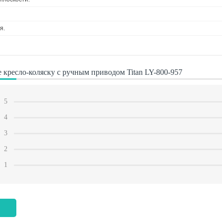
я.
кресло-коляску с ручным приводом Titan LY-800-957
5
4
3
2
1