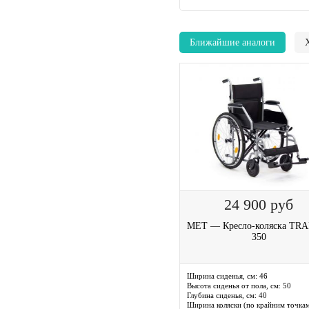
Ближайшие аналоги
24 900
руб
MET — Кресло-коляска TR
350
Ширина сиденья, см:
46
Высота сиденья от пола, см:
50
Глубина сиденья, см:
40
Ширина коляски (по крайним точкам