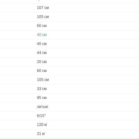
107 см
105 см
60 см
40 см
40 см
44 см
20 см
60 см
105 см
33 см
95 см
литые
6/15"
120 кг
21 кг