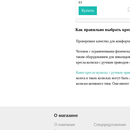
63
Длина коляски (по крайним точкам),
Купить
108
Высота коляски (по крайним точкам)
95
Диаметр задних колес, см:
60
Как правильно выбрать кре
Проверенное качество для комфорта
Человек с ограниченными физически
таким оборудованием для инвалидов 
кресла-коляски с ручным приводом
Какое кресло-коляску с ручным при
колеса в таких колясках могут быт
коляски активного типа. Они имеют
О магазине
О компании
Спецпредложения