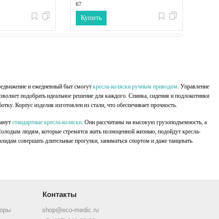
67
айним точкам), см:
Длина коляски (по крайним точкам), см:
Купить
Куп
100
райним точкам), см:
Высота коляски (по крайним точкам), см:
95
Диаметр задних колес, см:
60
Диаметр передних колес, см:
15
Максимальный вес пользователя, кг:
120
ередвижение и ежедневный быт смогут
кресла-коляски ручным приводом
. Управление
зволяет подобрать идеальное решение для каждого. Спинка, сидения и подлокотники
тку. Корпус изделия изготовлен из стали, что обеспечивает прочность.
танут
стандартные кресла-коляски
. Они рассчитаны на высокую грузоподъемность, а
 Молодым людям, которые стремятся жить полноценной жизнью, подойдут кресла-
лидам совершать длительные прогулки, заниматься спортом и даже танцевать.
Контакты
торы
shop@eco-medic.ru