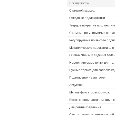
Преимущества:
Стальной каркас.
Откидные подлокотники.
Твердое покрытие подлокотник
Съемные регулируемые под лю
Регулируемые по высоте подно
Металлические подставки для 
Обивка спинки и сиденья зеле
Нерегулируемые ручки для тол
Ручные тормоз для сопровожд
Подголовник на липучке.
Абдуктор.
Мягкие фиксаторы корпуса.
Возможность раскладывания ко
Два ремня крепления.
Складывается в вертикальной 