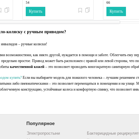
54
66
 см:
Длина коляски (по крайним точкам), см:
Длина коляски (по кр
Купить
Купить
102
126
, см:
Высота коляски (по к
119
сло-коляску с ручным приводом?
 инвалидов – ручные коляски
!
ми возможностями, как никто другой, нуждается в помощи и заботе. Облегчить ему п
предельно простое. Привод может быть расположен с правой или левой стороны, что по
 обиты
качественной кожей
– это позволяет проводить многократную санитарную обрабо
водом купить?
Если вы выбираете модель для пожилого человека – лучшим решением с
ь литыми либо пневматическими – это позволяет перемещаться в помещении и на улице.
 облегченную конструкцию,
устойчивые колеса
и комфортную спинку, что позволяет инва
Популярное
Электропростыни
Бактерицидные рециркуля