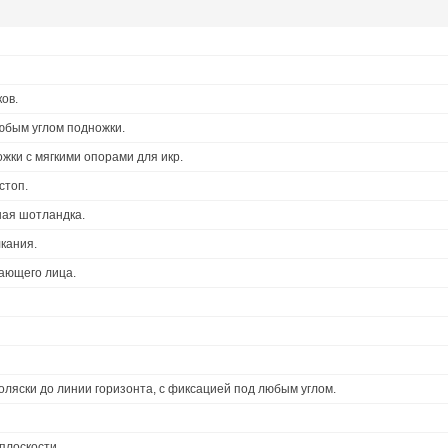
ов.
бым углом подножки.
жки с мягкими опорами для икр.
стоп.
ная шотландка.
кания.
ающего лица.
ляски до линии горизонта, с фиксацией под любым углом.
плоскости.