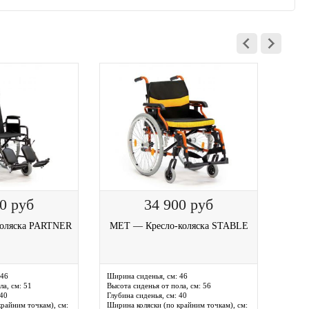
00
руб
34 900
руб
оляска PARTNER
MET — Кресло-коляска STABLE
MET 
46
Ширина сиденья, см:
46
Ширин
ла, см:
51
Высота сиденья от пола, см:
56
Глубин
40
Глубина сиденья, см:
40
Ширина
райним точкам), см:
Ширина коляски (по крайним точкам), см:
Вес из