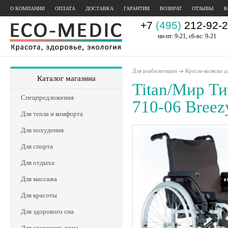
О КОМПАНИИ
ОПЛАТА
ДОСТАВКА
ГАРАНТИИ
ВОЗВРАТ
ОТЗЫВЫ
К
+7
(495)
212-92-2
пн-пт: 9-21, сб-вс: 9-21
Для реабилитации
Кресла-коляски д
Каталог магазина
Titan/Мир Ти
Спецпредложения
710-06 Breez
Для тепла и комфорта
Для похудения
Для спорта
Для отдыха
Для массажа
Для красоты
Для здорового сна
Для здорового дома