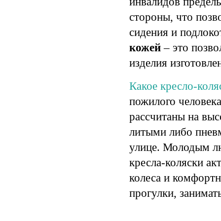
инвалидов предель
стороны, что позв
сидения и подлок
кожей
– это позво
изделия изготовлен
Какое кресло-коля
пожилого человек
рассчитаны на выс
литыми либо пневм
улице. Молодым л
кресла-коляски ак
колеса
и комфортну
прогулки, занимат