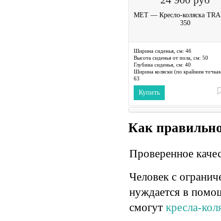
MET — Кресло-коляска TR
350
Ширина сиденья, см:
46
Высота сиденья от пола, см:
50
Глубина сиденья, см:
40
Ширина коляски (по крайним точкам
63
Длина коляски (по крайним точкам),
Купить
108
Высота коляски (по крайним точкам)
95
Диаметр задних колес, см:
60
Как правильно
Проверенное качес
Человек с огранич
нуждается в помощ
смогут
кресла-ко