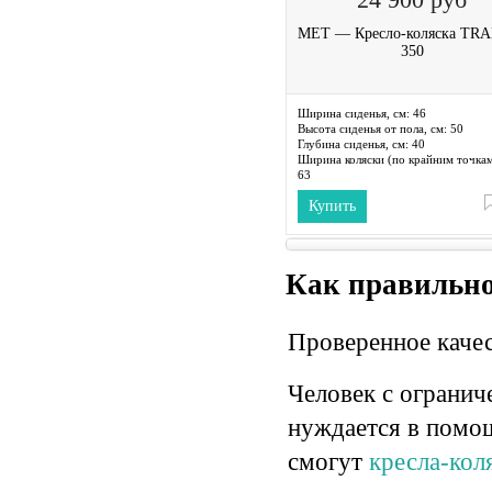
MET — Кресло-коляска TR
350
Ширина сиденья, см:
46
Высота сиденья от пола, см:
50
Глубина сиденья, см:
40
Ширина коляски (по крайним точкам
63
Длина коляски (по крайним точкам),
Купить
108
Высота коляски (по крайним точкам)
95
Диаметр задних колес, см:
60
Как правильно
Проверенное качес
Человек с огранич
нуждается в помощ
смогут
кресла-ко