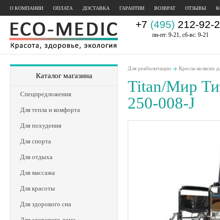
О КОМПАНИИ
ОПЛАТА
ДОСТАВКА
ГАРАНТИИ
ВОЗВРАТ
ОТЗЫВЫ
К
+7
(495)
212-92-2
пн-пт: 9-21, сб-вс: 9-21
Для реабилитации
Кресла-коляски д
Каталог магазина
Titan/Мир Ти
Спецпредложения
250-008-J
Для тепла и комфорта
Для похудения
Для спорта
Для отдыха
Для массажа
Для красоты
Для здорового сна
Для здорового дома