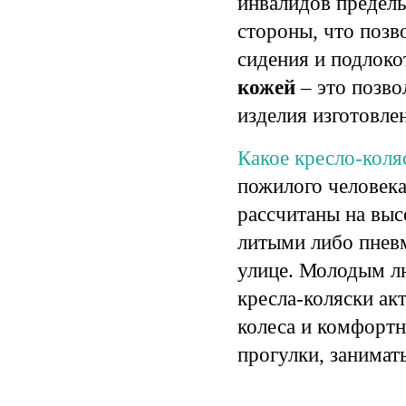
инвалидов предель
стороны, что позв
сидения и подлок
кожей
– это позво
изделия изготовлен
Какое кресло-коля
пожилого человек
рассчитаны на выс
литыми либо пневм
улице. Молодым л
кресла-коляски ак
колеса
и комфортну
прогулки, занимат