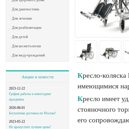
Для диагностики
Для лечения
Для реабилитации
Для детей
Для косметологии
Для медучреждений
Кресло-коляска LY-250-008-J используется для передвижения людей, с
Акции и новости
имеющимися нар
2023-12-22
График работы в новогодние
Кресло имеет удлиненную спинку, ручки для толкание оснащены рычагами
праздники
стояночного тор
2026-08-01
Бесплатная доставка по Москве!
его сопровожда
2023-05-22
Не пропустите лучшие цены!