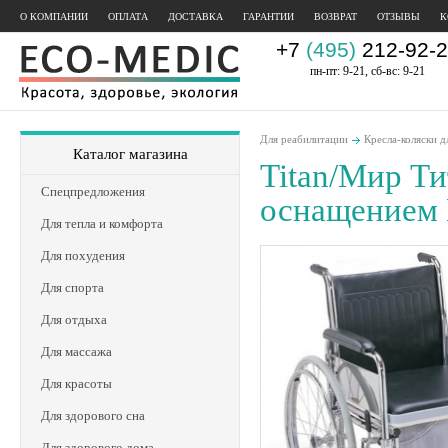
О КОМПАНИИ
ОПЛАТА
ДОСТАВКА
ГАРАНТИИ
ВОЗВРАТ
ОТЗЫВЫ
К
+7
(495)
212-92-2
пн-пт: 9-21, сб-вс: 9-21
Для реабилитации
Кресла-коляски д
Каталог магазина
Titan/Мир Т
Спецпредложения
оснащением 
Для тепла и комфорта
Для похудения
Для спорта
Для отдыха
Для массажа
Для красоты
Для здорового сна
Для здорового дома