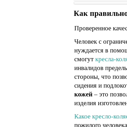
95
Диаметр задних колес, см:
60
Как правильно
Проверенное качес
Человек с огранич
нуждается в помощ
смогут
кресла-ко
инвалидов предель
стороны, что позв
сидения и подлок
кожей
– это позво
изделия изготовлен
Какое кресло-коля
пожилого человек