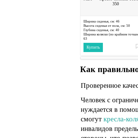
350
Ширина сиденья, см:
46
Высота сиденья от пола, см:
50
Глубина сиденья, см:
40
Ширина коляски (по крайним точкам
63
Длина коляски (по крайним точкам),
Купить
108
Высота коляски (по крайним точкам)
95
Диаметр задних колес, см:
60
Как правильно
Проверенное качес
Человек с огранич
нуждается в помощ
смогут
кресла-ко
инвалидов предель