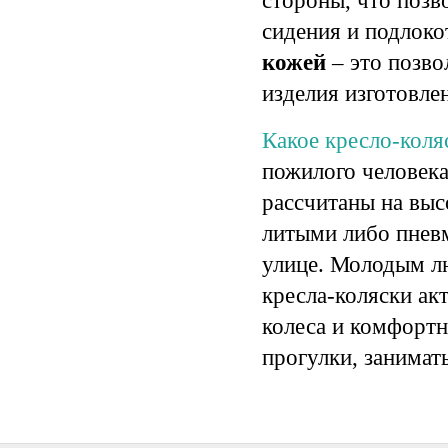
стороны, что позв
сидения и подлок
кожей
– это позво
изделия изготовлен
Какое кресло-коля
пожилого человек
рассчитаны на выс
литыми либо пневм
улице. Молодым л
кресла-коляски ак
колеса
и комфортну
прогулки, занимат