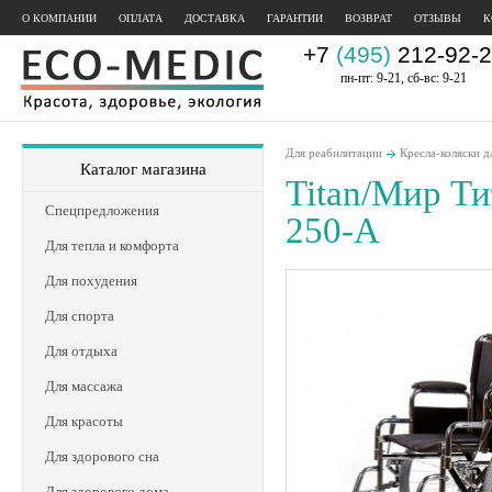
О КОМПАНИИ
ОПЛАТА
ДОСТАВКА
ГАРАНТИИ
ВОЗВРАТ
ОТЗЫВЫ
К
+7
(495)
212-92-2
пн-пт: 9-21, сб-вс: 9-21
Для реабилитации
Кресла-коляски д
Каталог магазина
Titan/Мир Ти
Спецпредложения
250-A
Для тепла и комфорта
Для похудения
Для спорта
Для отдыха
Для массажа
Для красоты
Для здорового сна
Для здорового дома