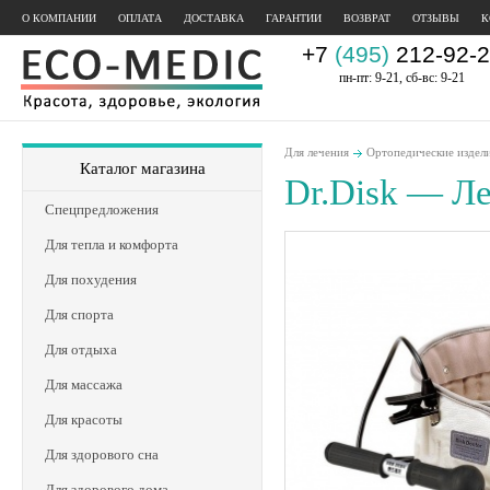
О КОМПАНИИ
ОПЛАТА
ДОСТАВКА
ГАРАНТИИ
ВОЗВРАТ
ОТЗЫВЫ
К
+7
(495)
212-92-2
пн-пт: 9-21, сб-вс: 9-21
Для лечения
Ортопедические издел
Каталог магазина
Dr.Disk — Ле
Спецпредложения
Для тепла и комфорта
Для похудения
Для спорта
Для отдыха
Для массажа
Для красоты
Для здорового сна
Для здорового дома