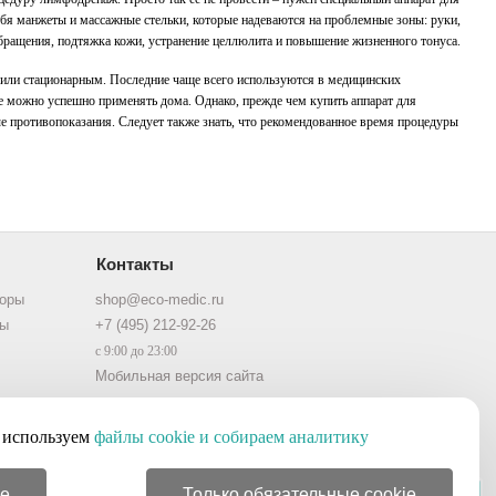
я манжеты и массажные стельки, которые надеваются на проблемные зоны: руки,
бращения, подтяжка кожи, устранение целлюлита и повышение жизненного тонуса.
или
стационарным
. Последние чаще всего используются в медицинских
е можно успешно применять дома. Однако, прежде чем купить аппарат для
ые противопоказания. Следует также знать, что рекомендованное время процедуры
Контакты
торы
shop@eco-medic.ru
ры
+7 (495) 212-92-26
с 9:00 до 23:00
Мобильная версия сайта
используем
файлы cookie и собираем аналитику
ie
Только обязательные cookie