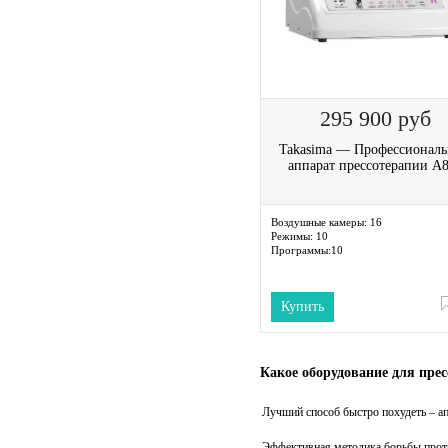
295 900
руб
Takasima — Профессионал
аппарат прессотерапии A
Воздушные камеры:
16
Режимы:
10
Программы:
10
Купить
Какое оборудование для пре
Лучший способ быстро похудеть – а
Эффективная методика борьбы проти