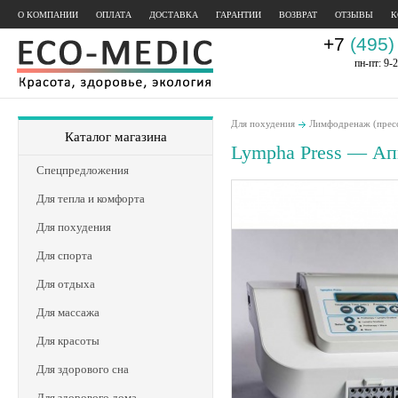
О КОМПАНИИ
ОПЛАТА
ДОСТАВКА
ГАРАНТИИ
ВОЗВРАТ
ОТЗЫВЫ
К
+7
(495)
пн-пт: 9-2
Для похудения
Лимфодренаж (прес
Каталог магазина
Lympha Press — Ап
Спецпредложения
Для тепла и комфорта
Для похудения
Для спорта
Для отдыха
Для массажа
Для красоты
Для здорового сна
Для здорового дома