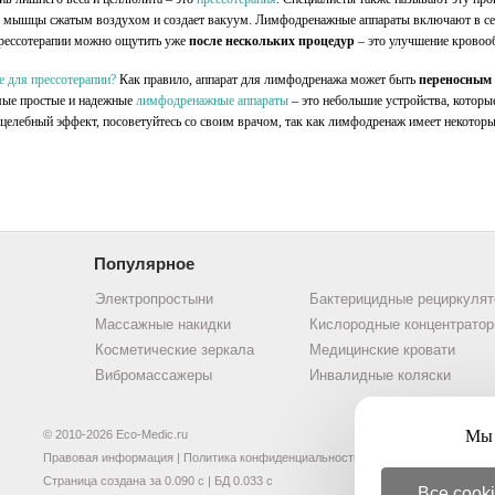
на мышцы сжатым воздухом и создает вакуум. Лимфодренажные аппараты включают в себ
прессотерапии можно ощутить уже
после нескольких процедур
– это улучшение кровоо
е для прессотерапии?
Как правило, аппарат для лимфодренажа может быть
переносным
мые простые и надежные
лимфодренажные аппараты
– это небольшие устройства, которы
о целебный эффект, посоветуйтесь со своим врачом, так как лимфодренаж имеет некотор
Популярное
Электропростыни
Бактерицидные рециркуля
Массажные накидки
Кислородные концентрато
Косметические зеркала
Медицинские кровати
Вибромассажеры
Инвалидные коляски
Мы 
© 2010-2026 Eco-Medic.ru
Правовая информация
|
Политика конфиденциальности
Страница создана за 0.090 с | БД 0.033 с
Все cook