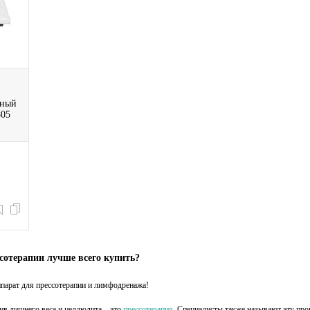
ьный
805
ссотерапии лучше всего купить?
ппарат для прессотерапии и лимфодренажа
!
в лишнего веса и целлюлита – это
прессотерапия
. Специалисты также называют эту про