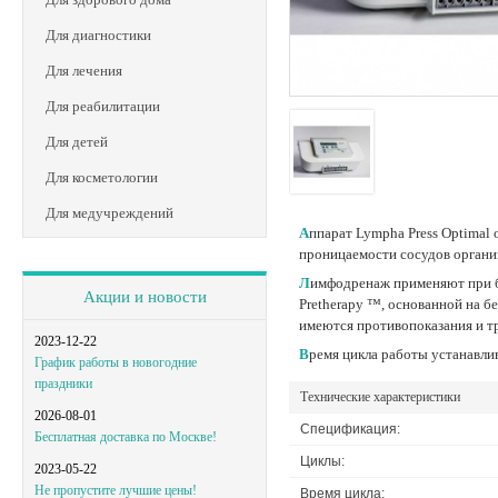
Для диагностики
Для лечения
Для реабилитации
Для детей
Для косметологии
Для медучреждений
Аппарат Lympha Press Optimal оказывает механическое воздействие на ткани организма, выводы из них лишнюю жидкость и способствуя нормализации кровообращения и
проницаемости сосудов органи
Лимфодренаж применяют при болезнях вен, нарушениях питания мозга, параличах, хронической усталости и коррекции фигуры. Аппарат работает по запатентованной технологии
Акции и новости
Pretherapy ™, основанной на 
имеются противопоказания и т
2023-12-22
Время цикла работы устанавли
График работы в новогодние
праздники
Технические характеристики
2026-08-01
Спецификация:
Бесплатная доставка по Москве!
Циклы:
2023-05-22
Не пропустите лучшие цены!
Время цикла: