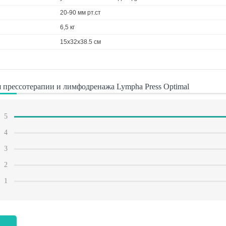
20-90 мм рт.ст
6,5 кг
15x32x38.5 см
 прессотерапии и лимфодренажа Lympha Press Optimal
5
4
3
2
1