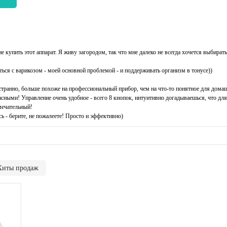
 купить этот аппарат. Я живу загородом, так что мне далеко не всегда хочется выбират
ься с варикозом - моей основной проблемой - и поддерживать организм в тонусе))
странно, больше похоже на профессиональный прибор, чем на что-то понятное для дома
асными! Управление очень удобное - всего 8 кнопок, интуитивно догадываешься, что дл
амечательный!
ь - берите, не пожалеете! Просто и эффективно)
Хиты продаж