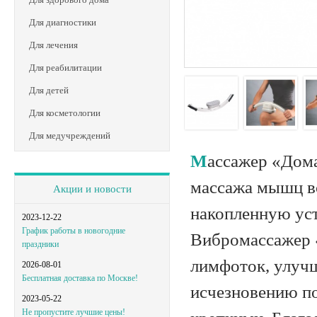
Для диагностики
Для лечения
Для реабилитации
Для детей
Для косметологии
Для медучреждений
Массажер «Домашний Фитнес» Жезатон – эффективное средство для
массажа мышц вс
Акции и новости
накопленную уст
2023-12-22
График работы в новогодние
Вибромассажер 
праздники
лимфоток, улучш
2026-08-01
Бесплатная доставка по Москве!
исчезновению п
2023-05-22
Не пропустите лучшие цены!