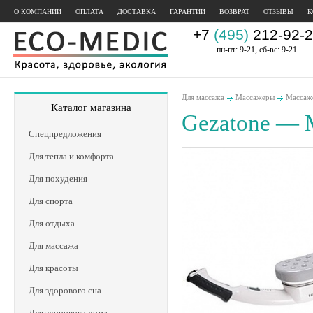
О КОМПАНИИ
ОПЛАТА
ДОСТАВКА
ГАРАНТИИ
ВОЗВРАТ
ОТЗЫВЫ
К
+7
(495)
212-92-2
пн-пт: 9-21, сб-вс: 9-21
Для массажа
Массажеры
Массаже
Каталог магазина
Gezatone —
Спецпредложения
Для тепла и комфорта
Для похудения
Для спорта
Для отдыха
Для массажа
Для красоты
Для здорового сна
Для здорового дома