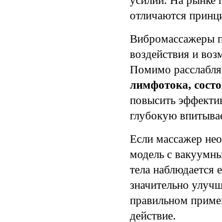
усилий. На рынке 
отличаются принци
Вибромассажеры п
воздействия и воз
Помимо расслабля
лимфотока, сост
повысить эффектив
глубокую впитывае
Если массажер не
модель с вакуумны
тела наблюдается 
значительно улучш
правильном приме
действие.