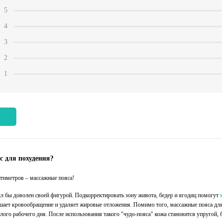
5
4
3
2
1
 для похудения?
нтиметров – массажные пояса
!
ыл бы доволен своей фигурой. Подкорректировать зону живота, бедер и ягодиц помогут
ает кровообращение и удаляет жировые отложения. Помимо того, массажные пояса для
лого рабочего дня. После использования такого "чудо-пояса" кожа становится упругой, бо