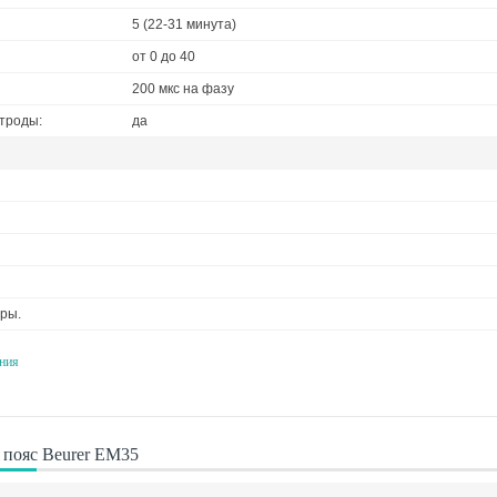
5 (22-31 минута)
от 0 до 40
200 мкс на фазу
троды:
да
ры.
ния
пояс Beurer EM35