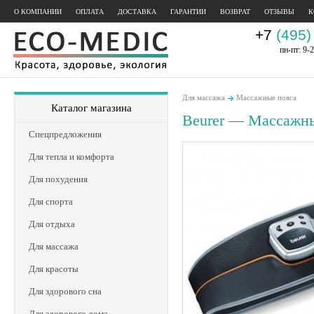
О КОМПАНИИ
ОПЛАТА
ДОСТАВКА
ГАРАНТИИ
ВОЗВРАТ
ОТЗЫВЫ
К
+7
(495)
пн-пт: 9-2
Для массажа
Массажные пояса
Каталог магазина
Beurer — Массажн
Спецпредложения
Для тепла и комфорта
Для похудения
Для спорта
Для отдыха
Для массажа
Для красоты
Для здорового сна
Для здорового дома