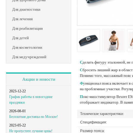
Для диагностики
Для лечения
Для реабилитации
Для детей
Для косметологии
Для медучреждений
Сделать фигуру эталонной, не
Сбросить лишний жир в области талии, укрепить мышцы пресса, подкачать и скорректировать животик после родов – со всем этим можно справиться без труда в домашних условиях.
Помимо того, массажный пояс 
Акции и новости
Функционал пояса включает в себя все необходимое для комфортной эксплуатации. Для работы предусмотрено четыре электрода, что гарантирует оптимальный диапазон воздействия
на проблемные участки. Регули
2023-12-22
Пояс-миостимулятор Beurer EM35 выключится сам, если его не использовать в течение 5-ти минут. Работает устройство с помощью обычных батареек, степень заряда которых
График работы в новогодние
отображает индикатор. В памят
праздники
2026-08-01
Технические характеристики:
Бесплатная доставка по Москве!
Спецификация:
2023-05-22
Размер пояса:
Не пропустите лучшие цены!