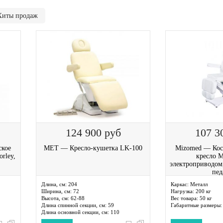
Хиты продаж
124 900
руб
107 3
ское
MET — Кресло-кушетка LK-100
Mizomed — Кос
rley,
кресло M
электроприводом,
пед
Длина, см:
204
Каркас:
Металл
Ширина, см:
72
Нагрузка:
200 кг
Высота, см:
62-88
Вес товара:
50 кг
Длина спинной секции, см:
59
Габаритные размеры:
Длина основной секции, см:
110