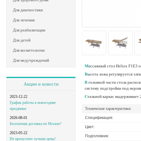
Для диагностики
Для лечения
Для реабилитации
Для детей
Для косметологии
Для медучреждений
Массажный стол Heliox F1E3 
Высота ложа регулируется эл
В головной части стола расположены подголовник с отверстием для лица и подставкой для рук. Подлокотники легко опускаются и обеспечивают доступ к клиенту. Ножки стола имеют
Акции и новости
систему подстройки под неров
Стальной каркас выдерживает 
2023-12-22
График работы в новогодние
Технические характеристики:
праздники
Спецификация:
2026-08-01
Бесплатная доставка по Москве!
Цвет:
2023-05-22
Подголовник:
Не пропустите лучшие цены!