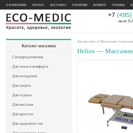
О КОМПАНИИ
ОПЛАТА
ДОСТАВКА
ГАРАНТИИ
ВОЗВРАТ
ОТЗЫВЫ
К
+7
(495)
пн-пт: 9-2
Для массажа
Массажные столы-куш
Каталог магазина
Heliox — Массажны
Спецпредложения
Для тепла и комфорта
Для похудения
Для спорта
Для отдыха
Для массажа
Для красоты
Для здорового сна
Для здорового дома