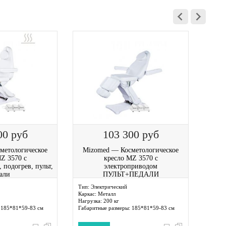
00
руб
103 300
руб
метологическое
Mizomed — Косметологическое
Mi
Z 3570 с
кресло MZ 3570 с
 подогрев, пульт,
электроприводом
али
ПУЛЬТ+ПЕДАЛИ
Тип:
Электрический
Максим
Каркас:
Металл
Максим
Нагрузка:
200 кг
Длина:
185*81*59-83 см
Габаритные размеры:
185*81*59-83 см
Ширин