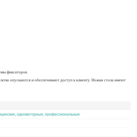
емы фиксаторов.
ицинские
,
одномоторные
,
профессиональные