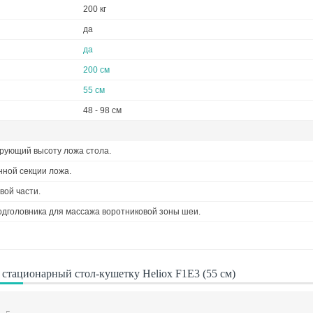
200 кг
да
да
200 см
55 см
48 - 98 см
ирующий высоту ложа стола.
нной секции ложа.
вой части.
дголовника для массажа воротниковой зоны шеи.
стационарный стол-кушетку Heliox F1E3 (55 см)