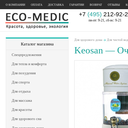
О КОМПАНИИ
ОПЛАТА
ДОСТАВКА
ГАРАНТИИ
ВОЗВРАТ
ОТЗЫВЫ
К
+7
(495)
212-92-2
пн-пт: 9-21, сб-вс: 9-21
Для здорового дома
Для чистой во
Каталог магазина
Keosan — Оч
Спецпредложения
Для тепла и комфорта
Для похудения
Для спорта
Для отдыха
Для массажа
Для красоты
Для здорового сна
Для здорового дома