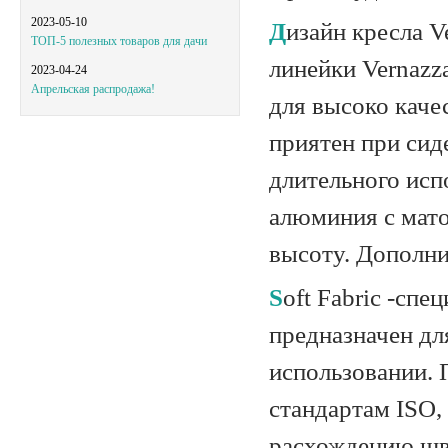
2023-05-10
Дизайн кресла Vernazza Soft Fabric выполнен в соответствии со стилем
ТОП-5 полезных товаров для дачи
линейки Vernazz
2023-04-24
Апрельская распродажа!
для высоко кач
приятен при сид
длительного исп
алюминия с мато
высоту. Дополни
Soft Fabric -специально разработанный фирменный дышащий материал. Он
предназначен дл
использовании. 
стандартам ISO,
расхождению шв