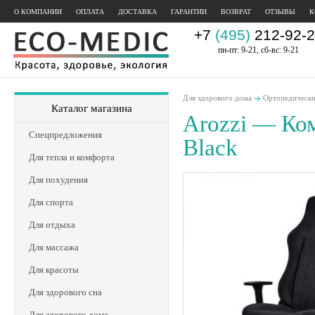
О КОМПАНИИ
ОПЛАТА
ДОСТАВКА
ГАРАНТИИ
ВОЗВРАТ
ОТЗЫВЫ
К
+7
(495)
212-92-2
пн-пт: 9-21, сб-вс: 9-21
Для здорового дома
Ортопедические
Каталог магазина
Arozzi — Ком
Спецпредложения
Black
Для тепла и комфорта
Для похудения
Для спорта
Для отдыха
Для массажа
Для красоты
Для здорового сна
Для здорового дома