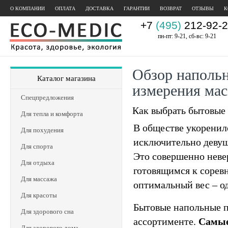
О КОМПАНИИ
ОПЛАТА
ДОСТАВКА
ГАРАНТИИ
ВОЗВРАТ
ОТЗЫВЫ
К
+7
(495)
212-92-2
пн-пт: 9-21, сб-вс: 9-21
Обзор напольн
Каталог магазина
измерения мас
Спецпредложения
Как выбрать бытовые
Для тепла и комфорта
В обществе укоренил
Для похудения
исключительно девуш
Для спорта
Это совершенно неве
Для отдыха
готовящимся к соревн
Для массажа
оптимальный вес – од
Для красоты
Бытовые напольные 
Для здорового сна
ассортименте.
Самые
Для здорового дома