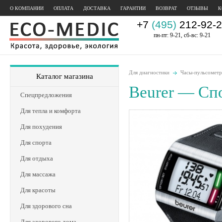
О КОМПАНИИ
ОПЛАТА
ДОСТАВКА
ГАРАНТИИ
ВОЗВРАТ
ОТЗЫВЫ
К
+7
(495)
212-92-2
пн-пт: 9-21, сб-вс: 9-21
Для диагностики
Часы-пульсомет
Каталог магазина
Beurer — Сп
Спецпредложения
Для тепла и комфорта
Для похудения
Для спорта
Для отдыха
Для массажа
Для красоты
Для здорового сна
Для здорового дома