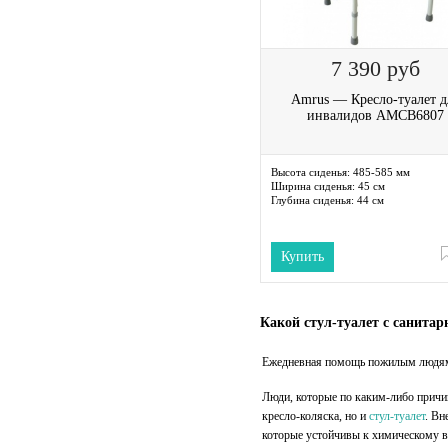
7 390
руб
Amrus — Кресло-туалет д
инвалидов AMCB6807
Высота сиденья:
485-585 мм
Ширина сиденья:
45 см
Глубина сиденья:
44 см
Купить
Какой стул-туалет с санита
Ежедневная помощь пожилым людям 
Люди, которые по каким-либо причи
кресло-коляска, но и
стул-туалет
. Вн
которые устойчивы к химическому в