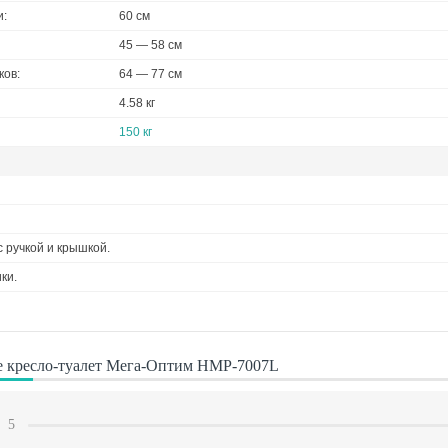
и:
60 cм
45 — 58 cм
ков:
64 — 77 cм
4.58 кг
150 кг
 ручкой и крышкой.
ки.
е кресло-туалет Мега-Оптим HMP-7007L
5