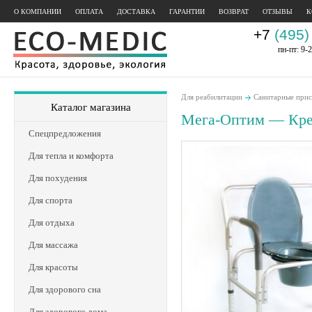
О КОМПАНИИ
ОПЛАТА
ДОСТАВКА
ГАРАНТИИ
ВОЗВРАТ
ОТЗЫВЫ
К
+7
(495)
пн-пт: 9-2
Для реабилитации
Санитарные прис
Каталог магазина
Мега-Оптим — Крес
Спецпредложения
Для тепла и комфорта
Для похудения
Для спорта
Для отдыха
Для массажа
Для красоты
Для здорового сна
Для здорового дома