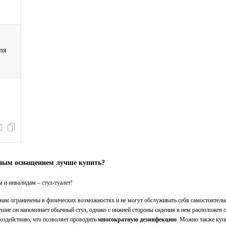
ля
рным оснащением лучше купить?
и инвалидам – стул-туалет
!
нам ограничены в физических возможностях и не могут обслуживать себя самостоятельн
ешне он напоминает обычный стул, однако с нижней стороны сидения в нем расположен 
оздействию, что позволяет проводить
многократную дезинфекцию
. Можно также купи