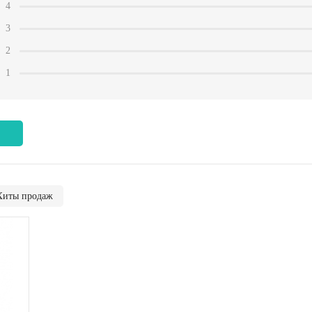
4
3
2
1
Хиты продаж