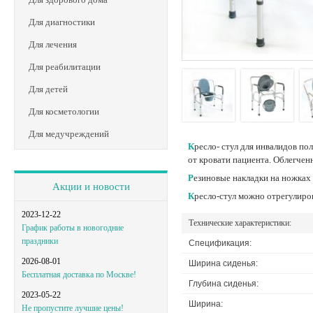
Для диагностики
Для лечения
Для реабилитации
Для детей
Для косметологии
Для медучреждений
Кресло- стул для инвалидов полноценно заменяет привычный санузел. Предназначен для людей с трудностями самостоятельного передвижения. Обычно размещается в палатах, вблизи
от кровати пациента. Облегче
Резиновые накладки на ножках
Акции и новости
Кресло-стул можно отрегулир
2023-12-22
Технические характеристики:
График работы в новогодние
праздники
Спецификация:
2026-08-01
Ширина сиденья:
Бесплатная доставка по Москве!
Глубина сиденья:
2023-05-22
Ширина:
Не пропустите лучшие цены!