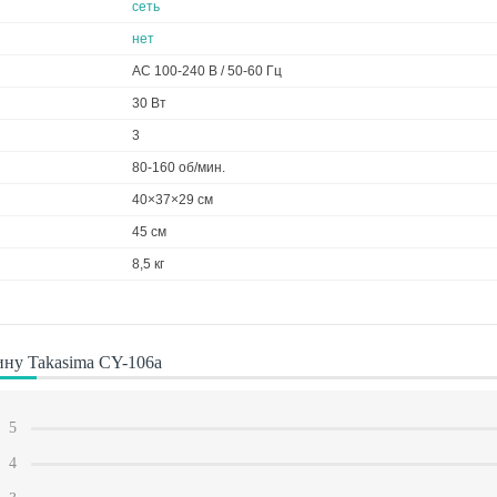
сеть
нет
AC 100-240 В / 50-60 Гц
30 Вт
3
80-160 об/мин.
40×37×29 см
45 см
8,5 кг
ну Takasima CY-106a
5
4