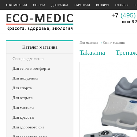
О КОМПАНИИ
ОПЛАТА
ДОСТАВКА
ГАРАНТИИ
ВОЗВРАТ
ОТЗЫВЫ
К
+7
(495)
пн-пт: 9-2
Для массажа
Свинг-машины
Каталог магазина
Takasima — Тренаж
Спецпредложения
Для тепла и комфорта
Для похудения
Для спорта
Для отдыха
Для массажа
Для красоты
Для здорового сна
Для здорового дома