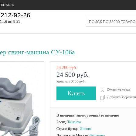
ОНТАКТЫ
212-92-26
1, сб-вс: 9-21
ер свинг-машина CY-106a
28 200 руб.
24 500 руб.
экономия 3700 руб.
Отложить товар
Купить
Добавить к сравне
Сравнить (
0
)
В наличии: мало, уточняйте наличие
Бренд:
Takasima
Страна бренда:
Япония
Доставка по Москве:
бесплатно