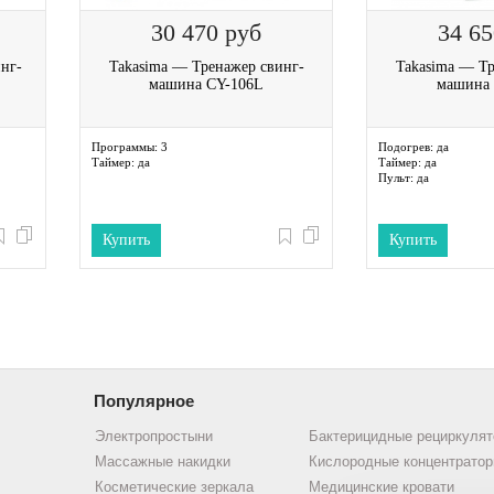
30 470
руб
34 6
нг-
Takasima — Тренажер свинг-
Takasima — Тр
машина CY-106L
машина 
Программы:
3
Подогрев:
да
Таймер:
да
Таймер:
да
Пульт:
да
Купить
Купить
Популярное
Электропростыни
Бактерицидные рециркуля
Массажные накидки
Кислородные концентрато
Косметические зеркала
Медицинские кровати