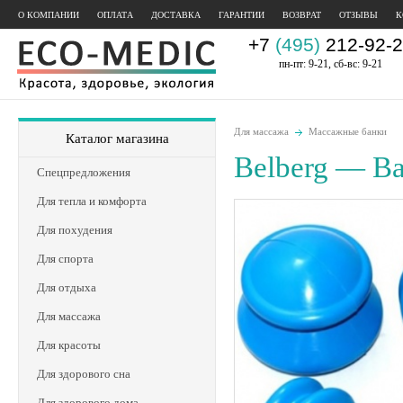
О КОМПАНИИ
ОПЛАТА
ДОСТАВКА
ГАРАНТИИ
ВОЗВРАТ
ОТЗЫВЫ
К
+7
(495)
212-92-2
пн-пт: 9-21, сб-вс: 9-21
Для массажа
Массажные банки
Каталог магазина
Belberg — В
Спецпредложения
Для тепла и комфорта
Для похудения
Для спорта
Для отдыха
Для массажа
Для красоты
Для здорового сна
Для здорового дома