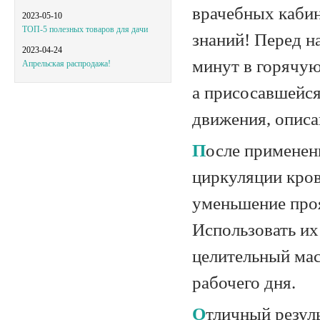
врачебных кабин
2023-05-10
ТОП-5 полезных товаров для дачи
знаний! Перед н
2023-04-24
минут в горячую
Апрельская распродажа!
а присосавшейся
движения, описа
После применения вакуумных банок Belberg отмечается улучшение
циркуляции кров
уменьшение проя
Использовать их
целительный мас
рабочего дня.
Отличный результат и невысокая цена делают вакуумные банки Belberg