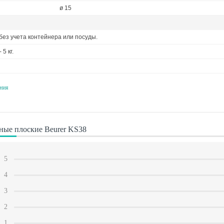
ø 15
без учета контейнера или посуды.
5 кг.
ния
ные плоские Beurer KS38
5
4
3
2
1