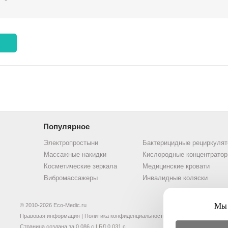
Популярное
Электропростыни
Бактерицидные рециркуля
Массажные накидки
Кислородные концентрато
Косметические зеркала
Медицинские кровати
Вибромассажеры
Инвалидные коляски
Мы 
© 2010-2026 Eco-Medic.ru
Правовая информация
|
Политика конфиденциальности
Страница создана за 0.086 с | БД 0.031 с