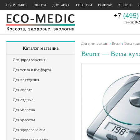
О КОМПАНИИ
ОПЛАТА
ДОСТАВКА
ГАРАНТИИ
ВОЗВРАТ
ОТЗЫВЫ
К
+7
(495)
пн-пт: 9-2
Для диагностики
Весы
Весы кух
Каталог магазина
Beurer — Весы кух
Спецпредложения
Для тепла и комфорта
Для похудения
Для спорта
Для отдыха
Для массажа
Для красоты
Для здорового сна
Для здорового дома