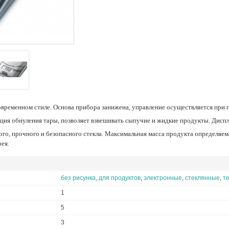
современном стиле. Основа прибора занижена, управление осуществляется при
кция обнуления тары, позволяет взвешивать сыпучие и жидкие продукты. Дис
рея.
без рисунка
,
для продуктов
,
электронные
,
стеклянные
,
т
1
5
3