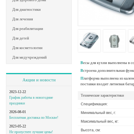
Для диагностики
Для лечения
Для реабилитации
Для детей
Для косметологии
Для медучреждений
Весы для кухни выполнены в 
Встроена дополнительная фун
Платформа выполнена из каленого, прочного и безопасного стекла. Максимальная масса продукта определяемая весами — 5 кг. Погрешность измерений составляет 1г. В комплект
Акции и новости
поставки входит литиевая бата
2023-12-22
Технические характеристики
График работы в новогодние
праздники
Спецификация:
2026-08-01
Минимальный вес, г:
Бесплатная доставка по Москве!
Максимальный вес, кг:
2023-05-22
Высота, см:
Не пропустите лучшие цены!