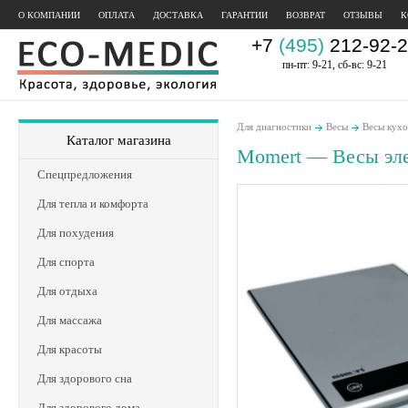
О КОМПАНИИ
ОПЛАТА
ДОСТАВКА
ГАРАНТИИ
ВОЗВРАТ
ОТЗЫВЫ
К
+7
(495)
212-92-2
пн-пт: 9-21, сб-вс: 9-21
Для диагностики
Весы
Весы кух
Каталог магазина
Momert — Весы эл
Спецпредложения
Для тепла и комфорта
Для похудения
Для спорта
Для отдыха
Для массажа
Для красоты
Для здорового сна
Для здорового дома