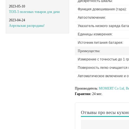
Дискретность шкалы:
2023-05-10
Функция довешивания (тара):
ТОП-5 полезных товаров для дачи
Автоотключение:
2023-04-24
Апрельская распродажа!
Указатель низкого заряда бата
Единицы измерения:
Источник питания батарея:
Преимущества:
Измерение с точностью до 1 гр
Поверхность легко очищается
Автоматическое включение и о
Производитель:
MOMERT Co Ltd, В
Гарантия:
24 мес.
Отзывы про весы кухон