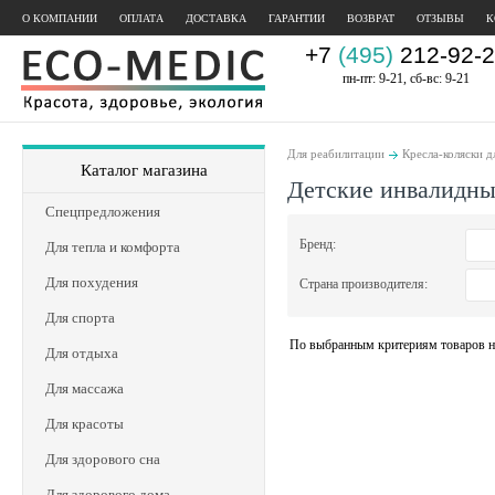
О КОМПАНИИ
ОПЛАТА
ДОСТАВКА
ГАРАНТИИ
ВОЗВРАТ
ОТЗЫВЫ
К
+7
(495)
212-92-2
пн-пт: 9-21, сб-вс: 9-21
Для реабилитации
Кресла-коляски д
Каталог магазина
Детские инвалидны
Спецпредложения
Бренд:
Для тепла и комфорта
Для похудения
Страна производителя:
Для спорта
По выбранным критериям товаров н
Для отдыха
Для массажа
Для красоты
Для здорового сна
Для здорового дома