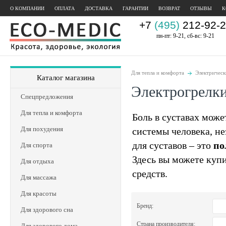
О КОМПАНИИ
ОПЛАТА
ДОСТАВКА
ГАРАНТИИ
ВОЗВРАТ
ОТЗЫВЫ
К
+7
(495)
212-92-2
пн-пт: 9-21, сб-вс: 9-21
Для тепла и комфорта
Электрическ
Каталог магазина
Электрогрелки
Спецпредложения
Для тепла и комфорта
Боль в суставах мож
Для похудения
системы человека, не
для суставов – это
по
Для спорта
Здесь вы можете купи
Для отдыха
средств.
Для массажа
Для красоты
Бренд:
Для здорового сна
Страна производителя:
Для здорового дома