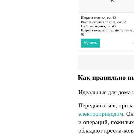
B
Ширина сиденья, см:
42
Высота сиденья от пола, см:
58
Глубина сиденья, см:
45
Ширина коляски (по крайним точкам
60
Длина коляски (по крайним точкам),
Купить
107
Высота коляски (по крайним точкам)
116
Диаметр задних колес, см:
18
Диаметр передних колес, см:
40
Как правильно вы
Идеальные для дома 
Передвигаться, прил
электроприводом
. О
и операций, пожилых
обладают кресла-кол