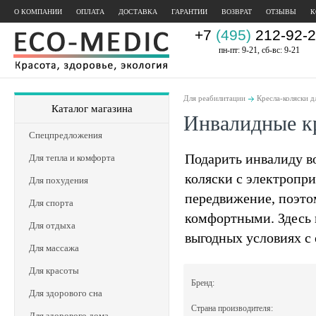
О КОМПАНИИ
ОПЛАТА
ДОСТАВКА
ГАРАНТИИ
ВОЗВРАТ
ОТЗЫВЫ
К
+7
(495)
212-92-2
пн-пт: 9-21, сб-вс: 9-21
Для реабилитации
Кресла-коляски д
Каталог магазина
Инвалидные кр
Спецпредложения
Подарить инвалиду в
Для тепла и комфорта
коляски с электропр
Для похудения
передвижение, поэто
Для спорта
комфортными. Здесь 
Для отдыха
выгодных условиях с
Для массажа
Для красоты
Бренд:
Для здорового сна
Страна производителя:
Для здорового дома