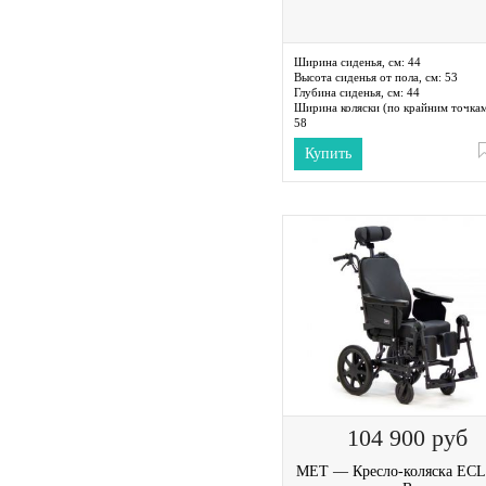
Ширина сиденья, см:
44
Высота сиденья от пола, см:
53
Глубина сиденья, см:
44
Ширина коляски (по крайним точкам
58
Длина коляски (по крайним точкам),
Купить
91
Высота коляски (по крайним точкам)
88
Максимальная скорость, км/ч:
8
104 900
руб
MET — Кресло-коляска EC