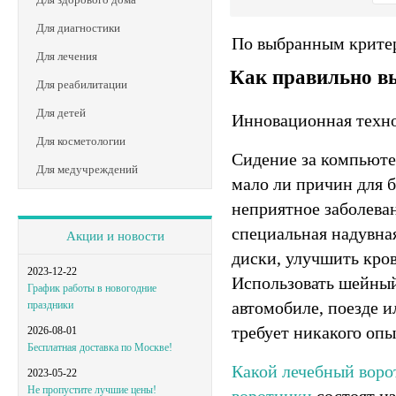
Для диагностики
По выбранным критер
Для лечения
Как правильно в
Для реабилитации
Для детей
Инновационная техно
Для косметологии
Сидение за компьютер
Для медучреждений
мало ли причин для б
неприятное заболева
специальная надувна
Акции и новости
диски, улучшить кро
2023-12-22
Использовать шейный 
График работы в новогодние
автомобиле, поезде и
праздники
требует никакого опы
2026-08-01
Бесплатная доставка по Москве!
Какой лечебный воро
2023-05-22
Не пропустите лучшие цены!
воротники
состоят из