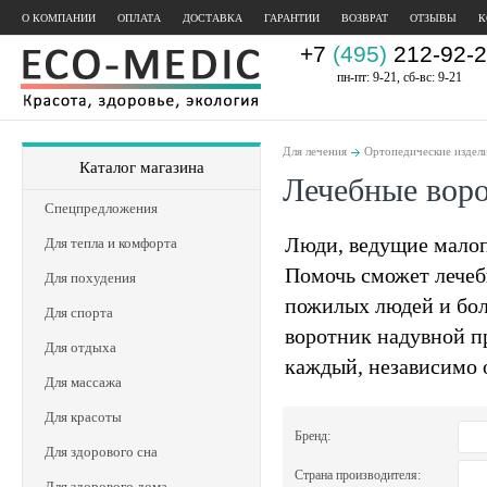
О КОМПАНИИ
ОПЛАТА
ДОСТАВКА
ГАРАНТИИ
ВОЗВРАТ
ОТЗЫВЫ
К
+7
(495)
212-92-2
пн-пт: 9-21, сб-вс: 9-21
Для лечения
Ортопедические издел
Каталог магазина
Лечебные вор
Спецпредложения
Люди, ведущие малоп
Для тепла и комфорта
Помочь сможет лечеб
Для похудения
пожилых людей и бол
Для спорта
воротник надувной п
Для отдыха
каждый, независимо о
Для массажа
Для красоты
Бренд:
Для здорового сна
Страна производителя:
Для здорового дома