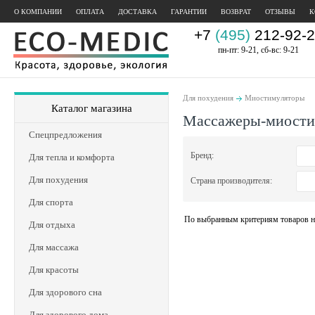
О КОМПАНИИ
ОПЛАТА
ДОСТАВКА
ГАРАНТИИ
ВОЗВРАТ
ОТЗЫВЫ
К
+7
(495)
212-92-2
пн-пт: 9-21, сб-вс: 9-21
Для похудения
Миостимуляторы
Каталог магазина
Массажеры-миости
Спецпредложения
Бренд:
Для тепла и комфорта
Для похудения
Страна производителя:
Для спорта
По выбранным критериям товаров н
Для отдыха
Для массажа
Для красоты
Для здорового сна
Для здорового дома