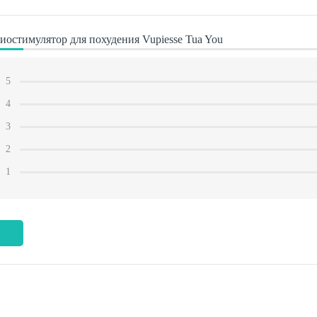
остимулятор для похудения Vupiesse Tua You
5
4
3
2
1