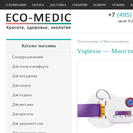
О КОМПАНИИ
ОПЛАТА
ДОСТАВКА
ГАРАНТИИ
ВОЗВРАТ
ОТЗЫВЫ
К
+7
(495)
пн-пт: 9-2
Для похудения
Миостимуляторы
Каталог магазина
Vupiesse — Миости
Спецпредложения
Для тепла и комфорта
Для похудения
Для спорта
Для отдыха
Для массажа
Для красоты
Для здорового сна
Для здорового дома