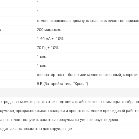
1
1
компенсированная прямоугольная, исключает поляриза
:
200 микросек
1-60 мА +- 10%
70 Гц +-10%
1 сек
1 сек
генератор тока – более или менее постоянный, сопротив
9 В (батарейка типа "Крона")
ектрода, вы можете развивать и подтягивать абсолютно все мышцы в выбранн
 сумочке, прекрасно сжигает калории и просто незаменим при сидячей работе
а позволяет получить заметные результаты уже в первую неделю.
водить сеанс незаметно для окружающих.