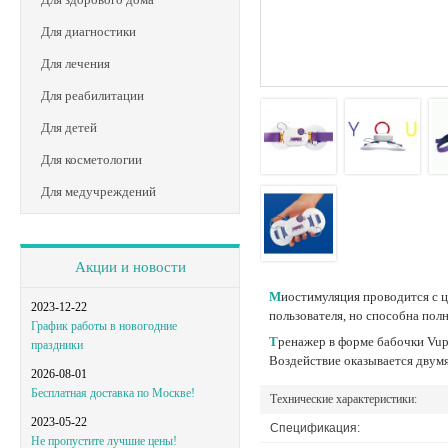
Для диагностики
Для лечения
Для реабилитации
Для детей
Для косметологии
Для медучреждений
Акции и новости
Миостимуляция проводится с целью устранения лишней жировой ткани, нормализации водного баланса организма, восстановления тонуса кожи. Не требует физических затрат
2023-12-22
пользователя, но способна пол
График работы в новогодние
Тренажер в форме бабочки Vupiesse Tua You работает по запатентованной технологии Ротофит. Форма и размер прибора позволяют использовать его незаметно для окружающих.
праздники
Воздействие оказывается двум
2026-08-01
Бесплатная доставка по Москве!
Технические характеристики:
2023-05-22
Спецификация:
Не пропустите лучшие цены!