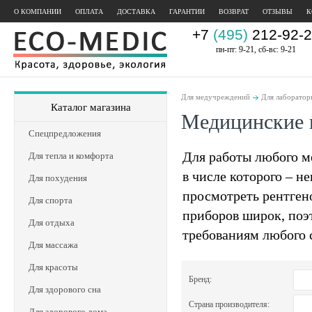
О КОМПАНИИ
ОПЛАТА
ДОСТАВКА
ГАРАНТИИ
ВОЗВРАТ
ОТЗЫВЫ
К
+7
(495)
212-92-2
пн-пт: 9-21, сб-вс: 9-21
Для медучреждений
Для лаборатор
Каталог магазина
Медицинские 
Спецпредложения
Для работы любого м
Для тепла и комфорта
в числе которого – н
Для похудения
просмотреть рентген
Для спорта
приборов широк, поэ
Для отдыха
требованиям любого 
Для массажа
Для красоты
Бренд:
Для здорового сна
Страна производителя:
Для здорового дома