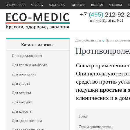
О КОМПАНИИ
ОПЛАТА
ДОСТАВКА
ГАРАНТИИ
ВОЗВРАТ
ОТЗЫВЫ
К
+7
(495)
212-92-2
пн-пт: 9-21, сб-вс: 9-21
Для реабилитации
Противопролежн
Каталог магазина
Противопроле
Спецпредложения
Спектр применения т
Для тепла и комфорта
Они используются в п
Для похудения
средство против уст
Для спорта
подушки
простые в 
Для отдыха
клинических и в дом
Для массажа
Для красоты
Бренд:
Для здорового сна
Страна производителя:
Для здорового дома