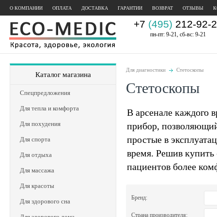
О КОМПАНИИ
ОПЛАТА
ДОСТАВКА
ГАРАНТИИ
ВОЗВРАТ
ОТЗЫВЫ
К
+7
(495)
212-92-2
пн-пт: 9-21, сб-вс: 9-21
Для диагностики
Стетоскопы
Каталог магазина
Стетоскопы
Спецпредложения
Для тепла и комфорта
В арсенале каждого 
Для похудения
прибор, позволяющий
простые в эксплуата
Для спорта
время. Решив купить 
Для отдыха
пациентов более ком
Для массажа
Для красоты
Бренд:
Для здорового сна
Страна производителя:
Для здорового дома