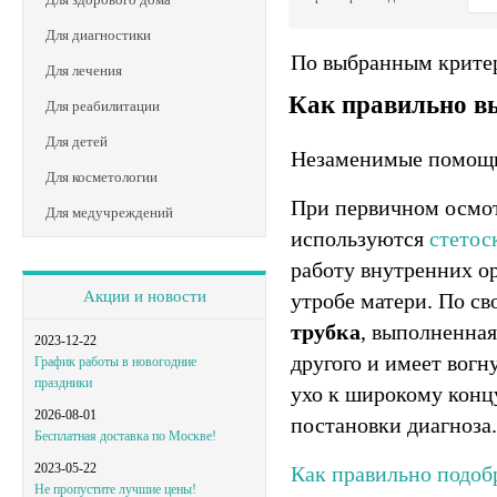
Для диагностики
По выбранным критер
Для лечения
Как правильно в
Для реабилитации
Для детей
Незаменимые помощн
Для косметологии
При первичном осмот
Для медучреждений
используются
стетос
работу внутренних ор
Акции и новости
утробе матери. По с
трубка
, выполненная
2023-12-22
другого и имеет вогн
График работы в новогодние
праздники
ухо к широкому конц
2026-08-01
постановки диагноза.
Бесплатная доставка по Москве!
2023-05-22
Как правильно подобр
Не пропустите лучшие цены!