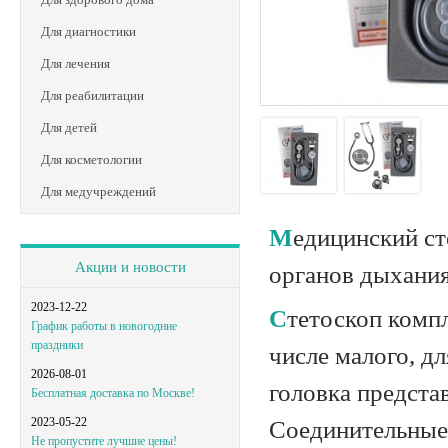
Для диагностики
Для лечения
Для реабилитации
Для детей
Для косметологии
Для медучреждений
Медицинский стетоскоп Riester Tristar используется для прослушивания
Акции и новости
органов дыхания
2023-12-22
Стетоскоп комплектуется несколькими головками разного диаметра, в том
График работы в новогодние
праздники
числе малого, д
2026-08-01
головка предст
Бесплатная доставка по Москве!
2023-05-22
Соединительные
Не пропустите лучшие цены!