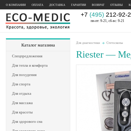
О КОМПАНИИ
ОПЛАТА
ДОСТАВКА
ГАРАНТИИ
ВОЗВРАТ
ОТЗЫВЫ
К
+7
(495)
212-92-2
пн-пт: 9-21, сб-вс: 9-21
Для диагностики
Стетоскопы
Каталог магазина
Riester — Ме
Спецпредложения
Для тепла и комфорта
Для похудения
Для спорта
Для отдыха
Для массажа
Для красоты
Для здорового сна
Для здорового дома