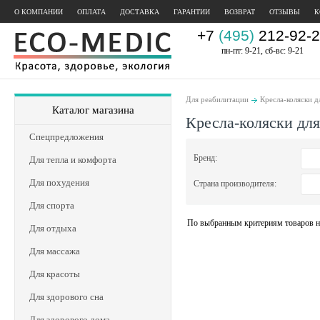
О КОМПАНИИ
ОПЛАТА
ДОСТАВКА
ГАРАНТИИ
ВОЗВРАТ
ОТЗЫВЫ
К
+7
(495)
212-92-2
пн-пт: 9-21, сб-вс: 9-21
Для реабилитации
Кресла-коляски д
Каталог магазина
Кресла-коляски дл
Спецпредложения
Бренд:
Для тепла и комфорта
Для похудения
Страна производителя:
Для спорта
По выбранным критериям товаров н
Для отдыха
Для массажа
Для красоты
Для здорового сна
Для здорового дома