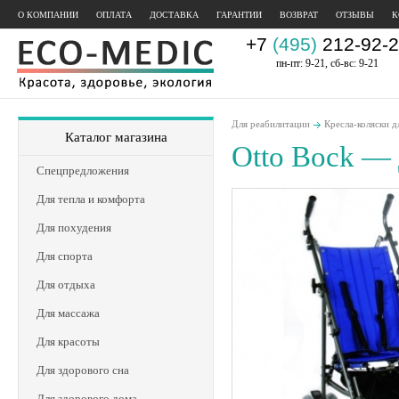
О КОМПАНИИ
ОПЛАТА
ДОСТАВКА
ГАРАНТИИ
ВОЗВРАТ
ОТЗЫВЫ
К
+7
(495)
212-92-2
пн-пт: 9-21, сб-вс: 9-21
Для реабилитации
Кресла-коляски д
Каталог магазина
Otto Bock — 
Спецпредложения
Для тепла и комфорта
Для похудения
Для спорта
Для отдыха
Для массажа
Для красоты
Для здорового сна
Для здорового дома