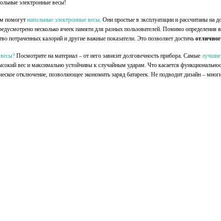
польные электронные весы
!
ам помогут
напольные электронные весы
. Они простые в эксплуатации и рассчитаны на 
предусмотрено несколько ячеек памяти для разных пользователей. Помимо определения 
тво потраченных калорий и другие важные показатели. Это позволяет достичь
отличног
 весы?
Посмотрите на материал – от него зависит долговечность прибора. Самые
лучшие
ысокий вес и максимально устойчивы к случайным ударам. Что касается функционально
еское отключение, позволяющее экономить заряд батареек. Не подводит дизайн – многи