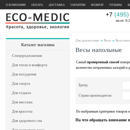
О КОМПАНИИ
ОПЛАТА
ДОСТАВКА
ГАРАНТИИ
ВОЗВРАТ
ОТЗЫВЫ
К
+7
(495)
пн-пт: 9-2
Для диагностики
Весы
Весы нап
Каталог магазина
Весы напольные
Спецпредложения
Самый
проверенный способ
измере
Для тепла и комфорта
количество потраченных калорий и д
Для похудения
Для спорта
Бренд:
Для отдыха
Страна производителя:
Для массажа
Для красоты
По выбранным критериям товаров н
На что обращать внимание 
Для здорового сна
Для здорового дома